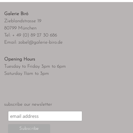
Galerie Biró
Zieblandstrasse 19
80799 München
Tel: + 49 (0) 89 27 30 686
Email: zobel@galerie-biro.de
Opening Hours
Tuesday to Friday 3pm to 6pm
Saturday 11am to 3pm
subscribe our newsletter